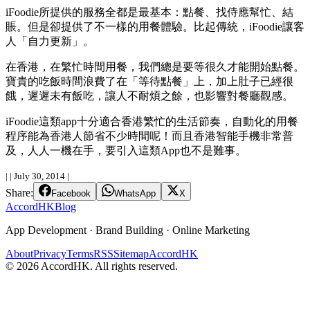
iFoodie所提供的服務全都是最基本：點餐、找侍應幫忙、結
賬。但是卻提供了不一樣的用餐體驗。比起傳統，iFoodie讓客
人「自力更新」。
在香港，在繁忙時間用餐，我們總是要等很久才能開始點餐。
寶貴的吃飯時間浪費了在「等待點餐」上，加上肚子已經很
餓，遲遲未有飯吃，讓人不耐煩之餘，也影響對餐廳觀感。
iFoodie這類app十分適合香港繁忙的生活節奏，自動化的用餐
程序能為香港人節省不少時間呢！而且香港智能手機非常普
及，人人一機在手，要引入這類App也不是難事。
|
|
July 30, 2014
|
Share:
Facebook
WhatsApp
X
Accord
HK
Blog
App Development · Brand Building · Online Marketing
About
Privacy
Terms
RSS
Sitemap
AccordHK
©
2026
AccordHK. All rights reserved.