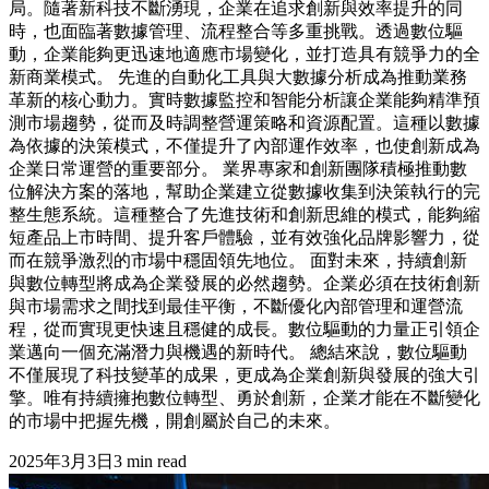
局。隨著新科技不斷湧現，企業在追求創新與效率提升的同
時，也面臨著數據管理、流程整合等多重挑戰。透過數位驅
動，企業能夠更迅速地適應市場變化，並打造具有競爭力的全
新商業模式。 先進的自動化工具與大數據分析成為推動業務
革新的核心動力。實時數據監控和智能分析讓企業能夠精準預
測市場趨勢，從而及時調整營運策略和資源配置。這種以數據
為依據的決策模式，不僅提升了內部運作效率，也使創新成為
企業日常運營的重要部分。 業界專家和創新團隊積極推動數
位解決方案的落地，幫助企業建立從數據收集到決策執行的完
整生態系統。這種整合了先進技術和創新思維的模式，能夠縮
短產品上市時間、提升客戶體驗，並有效強化品牌影響力，從
而在競爭激烈的市場中穩固領先地位。 面對未來，持續創新
與數位轉型將成為企業發展的必然趨勢。企業必須在技術創新
與市場需求之間找到最佳平衡，不斷優化內部管理和運營流
程，從而實現更快速且穩健的成長。數位驅動的力量正引領企
業邁向一個充滿潛力與機遇的新時代。 總結來說，數位驅動
不僅展現了科技變革的成果，更成為企業創新與發展的強大引
擎。唯有持續擁抱數位轉型、勇於創新，企業才能在不斷變化
的市場中把握先機，開創屬於自己的未來。
2025年3月3日
3
min read