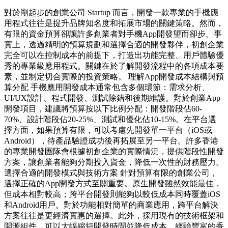
對於剛起步的創業公司 Startup 而言，開發一款專業的手機應
用程式往往是提升品牌知名度和拓展市場的關鍵策略。然而，
有限的資金預算卻讓許多創業者對手機App開發望而卻步。事
實上，透過精明的預算規劃和選擇合適的開發夥伴，初創企業
完全可以在控制成本的前提下，打造出功能完整、用戶體驗優
秀的專業級應用程式。關鍵在於了解開發流程中的各項成本要
素，並制定切合實際的投資策略。 理解App開發成本結構與預
算分配 手機應用開發成本通常包含多個環節：需求分析、
UI/UX設計、程式開發、測試除錯和後期維護。對於創業App
開發項目，建議將預算按以下比例分配：開發階段佔60-
70%、設計階段佔20-25%、測試和優化佔10-15%。在平台選
擇方面，如果預算有限，可以考慮先開發單一平台（iOS或
Android），待產品驗證成功後再拓展至另一平台。許多香港
的專業開發團隊會根據初創企業的實際情況，提供階段性開發
方案，讓創業者能夠分期投入資金，降低一次性的財務壓力。
選擇合適的開發模式與技術方案 針對預算有限的創業公司，
選擇正確的App開發方式至關重要。原生開發雖然效能最佳，
但成本相對較高；跨平台開發則能夠以較低成本同時覆蓋iOS
和Android用戶。對於功能相對簡單的商業應用，跨平台解決
方案往往是更經濟實惠的選擇。此外，採用現有的技術框架和
開源組件，可以大幅縮短開發時間並降低成本。經驗豐富的香