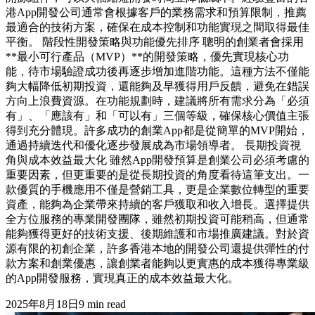
港App開發公司通常會根據客戶的業務需求和預算限制，推薦
最適合的技術方案，確保在成本控制和功能實現之間取得最佳
平衡。 階段性開發策略與功能優先排序 聰明的創業者會採用
**最小可行產品（MVP）**的開發策略，優先實現核心功
能，待市場驗證成功後再逐步增加進階功能。這種方法不僅能
夠大幅降低初期投資，還能夠及早獲得用戶反饋，避免在錯誤
方向上浪費資源。在功能規劃時，建議將所有需求分為「必須
有」、「應該有」和「可以有」三個等級，確保核心價值主張
得到充分體現。許多成功的創業App都是從簡單的MVP開始，
通過持續迭代和優化逐步發展成為市場領導者。 長期投資視
角與成本效益最大化 雖然App開發預算是創業公司必須考慮的
重要因素，但更重要的是從長期投資的角度看待這筆支出。一
款優質的手機應用不僅是營銷工具，更是企業數位轉型的重要
資產，能夠為企業帶來持續的客戶獲取和收入增長。選擇提供
全方位服務的專業開發團隊，雖然初期投資可能稍高，但通常
能夠獲得更好的技術支援、後期維護和市場推廣建議。對於資
源有限的初創企業，許多香港本地的開發公司還提供彈性的付
款方案和創業優惠，讓創業者能夠以更實惠的成本獲得專業級
的App開發服務，實現真正的成本效益最大化。
2025年8月18日
9
min read