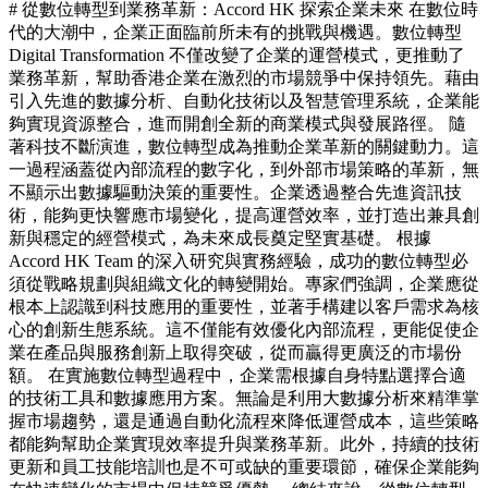
# 從數位轉型到業務革新：Accord HK 探索企業未來 在數位時
代的大潮中，企業正面臨前所未有的挑戰與機遇。數位轉型
Digital Transformation 不僅改變了企業的運營模式，更推動了
業務革新，幫助香港企業在激烈的市場競爭中保持領先。藉由
引入先進的數據分析、自動化技術以及智慧管理系統，企業能
夠實現資源整合，進而開創全新的商業模式與發展路徑。 隨
著科技不斷演進，數位轉型成為推動企業革新的關鍵動力。這
一過程涵蓋從內部流程的數字化，到外部市場策略的革新，無
不顯示出數據驅動決策的重要性。企業透過整合先進資訊技
術，能夠更快響應市場變化，提高運營效率，並打造出兼具創
新與穩定的經營模式，為未來成長奠定堅實基礎。 根據
Accord HK Team 的深入研究與實務經驗，成功的數位轉型必
須從戰略規劃與組織文化的轉變開始。專家們強調，企業應從
根本上認識到科技應用的重要性，並著手構建以客戶需求為核
心的創新生態系統。這不僅能有效優化內部流程，更能促使企
業在產品與服務創新上取得突破，從而贏得更廣泛的市場份
額。 在實施數位轉型過程中，企業需根據自身特點選擇合適
的技術工具和數據應用方案。無論是利用大數據分析來精準掌
握市場趨勢，還是通過自動化流程來降低運營成本，這些策略
都能夠幫助企業實現效率提升與業務革新。此外，持續的技術
更新和員工技能培訓也是不可或缺的重要環節，確保企業能夠