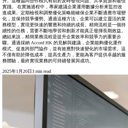
升。這種協同合作模式有助於及時發現問題、共享資源和最佳
實踐。 在實施過程中，專家建議企業運用數據分析來監控改
進成果。定期檢視和調整優化策略能確保企業不斷適應市場變
化，並保持競爭優勢。通過這種方法，企業可以建立靈活的業
務模型，實現更快速的響應和持續的成長。精簡流程是一個持
續性的任務，需要不斷地學習和創新才能真正發揮長期效益。
總結來說，精簡業務流程是提升企業效率和競爭力的重要步
驟。通過採納 Accord HK 的見解與建議，企業能夠優化運作
模式、促進跨部門協作，並有效應對快速變化的市場需求。這
不僅有助於降低成本，提高生產力，更能為客戶提供卓越的服
務體驗，最終實現業務的可持續發展與成功。
2025年1月20日
3
min read