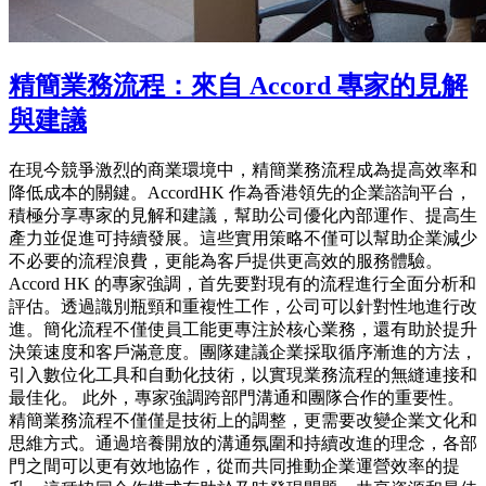
精簡業務流程：來自 Accord 專家的見解
與建議
在現今競爭激烈的商業環境中，精簡業務流程成為提高效率和
降低成本的關鍵。AccordHK 作為香港領先的企業諮詢平台，
積極分享專家的見解和建議，幫助公司優化內部運作、提高生
產力並促進可持續發展。這些實用策略不僅可以幫助企業減少
不必要的流程浪費，更能為客戶提供更高效的服務體驗。
Accord HK 的專家強調，首先要對現有的流程進行全面分析和
評估。透過識別瓶頸和重複性工作，公司可以針對性地進行改
進。簡化流程不僅使員工能更專注於核心業務，還有助於提升
決策速度和客戶滿意度。團隊建議企業採取循序漸進的方法，
引入數位化工具和自動化技術，以實現業務流程的無縫連接和
最佳化。 此外，專家強調跨部門溝通和團隊合作的重要性。
精簡業務流程不僅僅是技術上的調整，更需要改變企業文化和
思維方式。通過培養開放的溝通氛圍和持續改進的理念，各部
門之間可以更有效地協作，從而共同推動企業運營效率的提