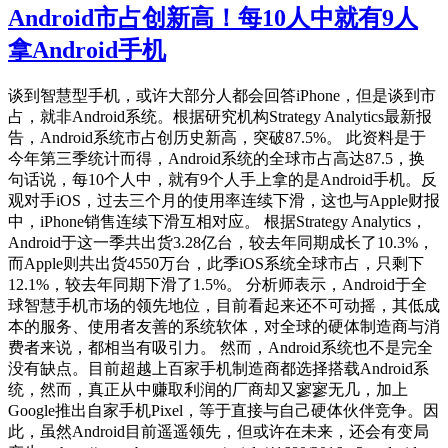
Android市占创新高！每10人中就有9人
拿Android手机
谈到智慧型手机，或许大部分人都会回答iPhone，但是谈到市
占，就非Android系统。根据研究机构Strategy Analytics最新报
告，Android系统市占创历史新高，突破87.5%。 此资料是于
今年第三季统计而得，Android系统的全球市占高达87.5，换
句话说，每10个人中，就有9个人手上拿的是Android手机。反
观对手iOS，过去三个月的使用率连续下滑，这也与Apple财报
中，iPhone销售连续下滑互相对应。 根据Strategy Analytics，
Android于这一季共出货3.28亿台，较去年同期成长了10.3%，
而Apple则共出货4550万台，此季iOS系统全球市占，只剩下
12.1%，较去年同期下滑了1.5%。 分析师表示，Android于全
球智慧手机市场的领先地位，目前看起来还不可动摇，其低成
本的服务、使用者友善的系统软体，对全球的硬体制造商与消
费者来说，都相当有吸引力。 然而，Android系统也不是完全
没有缺点。目前超越上百家手机制造商都选择搭载Android系
统，然而，真正从中赚取利润的厂商却又寥寥无几，加上
Google推出自家手机Pixel，等于直接与自己硬体伙伴竞争。因
此，虽然Android目前遥遥领先，但或许在未来，还会有变局