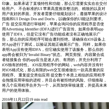
印象。如果承诺了某项特性和功能，那么它需要实实在在交付
给用户。 不合标准的UI 苹果高度推崇整洁的、精致的以及对
用户友好的界面。开发者需要仔细规划设计，遵循苹果的设计
指南和UI Design Dos and Don'ts，以确保你的UI能达到要求。
广告 提交应用进行审核时，苹果会询问你的应用程序是否使
用Advertising Identifier (IDFA)进行广告宣传。如果你表明app
使用了IDFA，但是它没有广告功能或者没有正确地展示广
告，那么你的应用程序可能会遭到拒绝。请确保在iOS设备上
对App进行了测试，以验证其能正确展示广告。同样，如果你
表明App没有使用IDFA，但它确实使用了该服务，那么你的
app将会被归为“Invalid Binary”状态。 网页剪报、内容聚合或
者链接集合 你的app应当是迷人的、有用的，并充分利用了
iOS独有的特性。 iOS应用程序中的网站，web内容并没有针
对iOS格式化，那么有限的web交互很难做出一款高质量的应
用程序。 重复提交类似应用 提交数个本质上相似的应用程序
会拖慢应用审核的进程，并且会有被拒绝的风险。仔细推敲，
将几个应用程序合并为一个，从而加快审核速度，并提高未来
用户的使用体验。
2016年11月22日
19
min read