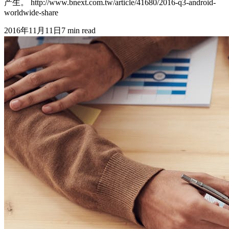
产生。 http://www.bnext.com.tw/article/41680/2016-q3-android-
worldwide-share
2016年11月11日
7
min read