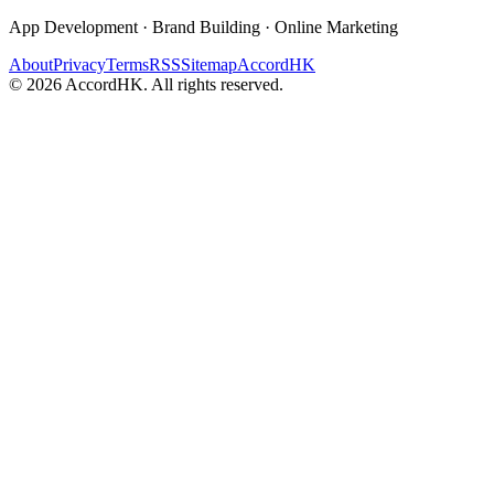
App Development · Brand Building · Online Marketing
About
Privacy
Terms
RSS
Sitemap
AccordHK
©
2026
AccordHK. All rights reserved.