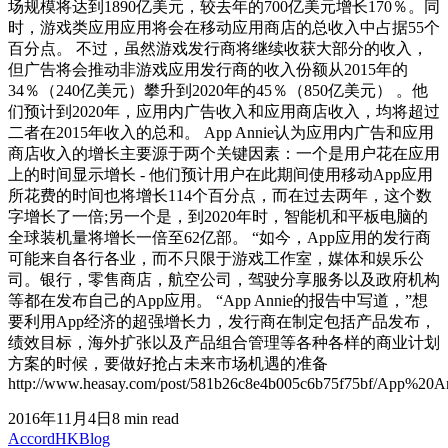
场规模将达到1890亿美元，较去年的700亿美元增长170％。同
时，游戏类应用应用将会在移动应用商店的总收入中占据55个
百分点。 不过，虽然游戏发行商将继续收获大部分的收入，
但广告将会推动非游戏应用发行商的收入份额从2015年的
34％（240亿美元）攀升到2020年的45％（850亿美元） 。他
们预计到2020年，应用内广告收入和应用商店收入，均将超过
二者在2015年收入的总和。 App Annie认为应用内广告和应用
商店收入的增长主要源于两个关键因素：一个是用户花在应用
上的时间显示增长 - 他们预计用户在此期间使用移动App应用
所花费的时间也将增长114个百分点，而在过去两年，这个数
字增长了一倍;另一个是，到2020年时，智能机和平板电脑的
全球装机量将增长一倍至62亿部。 “如今，App应用的发行商
可能来自各行各业，而不只限于游戏工作室，媒体和娱乐公
司。银行，零售商店，航空公司，驾驶分享服务以及政府机构
等都在发布自己的App应用。 “App Annie的报告中写道，”想
要利用App经济的超强增长力，发行商在制定包括产品发布，
绩效目标，海外扩张以及产品组合管理等各种各样的商业计划
方案的时候，要做好抢占未来市场机遇的准备
http://www.heasay.com/post/581b26c8e4b005c6b75
2016年11月4日
8
min read
Accord
HK
Blog