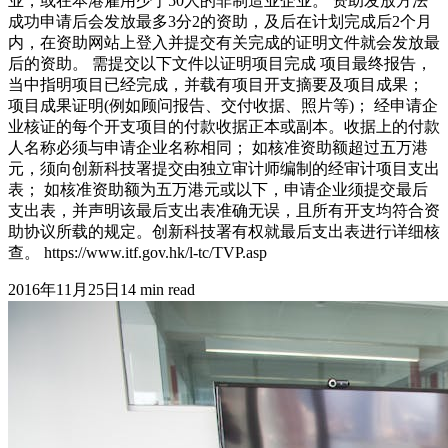
业，或在本港雇用少于50人的非制造业企业。 资助发放方法
成功申请后会发放最多3分2的资助，及后在计划完成后2个月
内，在资助网站上登入并提交有关完成的证明文件就会发放最
后的资助。 需提交以下文件以证明项目完成 项目最终报告，
当中指明项目已经完成，并载有项目开支摘要及项目成果；
项目成果证明(例如顾问报告、交付收据、照片等)； 经申请企
业核证的每个开支项目的付款收据正本或副本。收据上的付款
人名称必须与申请企业名称相同； 如核准资助额超过五万港
元，须向创新科技署提交由独立审计师编制的经审计项目支出
表； 如核准资助额为五万港元或以下，申请企业须提交最后
支出表，并声明该最后支出表准确无误，且所有开支均符合资
助协议所载的规定。创新科技署有权就最后支出表进行详细核
查。 https://www.itf.gov.hk/l-tc/TVP.asp
2016年11月25日
14
min read