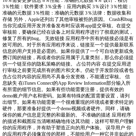
16％需要更多信息 8％性能：准确的元数据 4％ 设计：模仿
3％性能：软件要求 3％业务：应用内购买 3％设计 3％性能：
准确的元数据 3％性能：准确的元数据 3％法律：数据收集和
存储 另外，Apple还列出了其他审核被拒的原因。 Crash和bug
当你完成应用开发并准备发布时应该将app提交审核。在提交
审核前，要确保已经在设备上对应用程序进行了彻底的测试，
修复了所有的bug。 无效链接 应用程序中所有的链接必须是有
效可用的。对于所有应用程序来说，链接至一个提供最新联系
信息的用户支持是必需的。如果你提供了一个可自动更新或免
费订阅的链接，再或者你的应用属于儿童类别，那么你必须提
供一个链至你的隐私策略的链接。 占位符内容 在提交应用进
行审核之前要完成所有的图片和文本。仍处于开发阶段或者包
含占位符内容的应用尚不具备分发资格，不能通过审核。 信
息缺失 在iTunes Connect的App Review Information部分输入所
有所需的细节信息。如果有些功能需要注册，提供有效的
demo账户用户名和密码。如果有特殊的配置需要设置，请列
出细节。如果有功能需要一个很难重现的环境或者要求特定的
硬件，那要准备好提供一个demo视频或者硬件。同样，请确
保你的账户信息是完整的和最新的。 不准确的描述 应用程序
的描述和截图应当清晰精确地传达其功能，这样可帮用户理解
你的应用程序，并有助于塑造正向的用户体验。 误导用户 你
的应用程序必须像宣传的那样，不能给用户一种它并非如此的